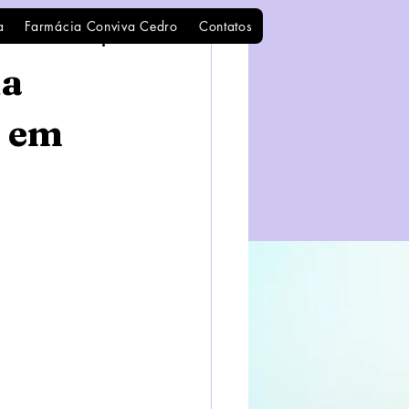
a
Farmácia Conviva Cedro
Contatos
da
s em