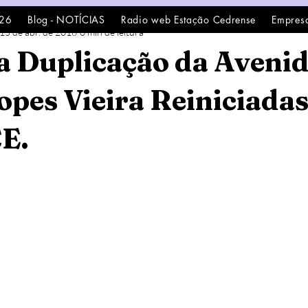
26
Blog - NOTÍCIAS
Radio web Estação Cedrense
Empres
15 de abr. de 2016
0 min de leitura
a Duplicação da Aveni
opes Vieira Reiniciada
E.