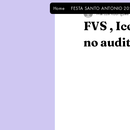
Home
FESTA SANTO ANTONIO 20
Marcos Rodrigues
FVS , Ic
no audi