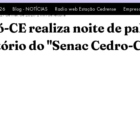
26
Blog - NOTÍCIAS
Radio web Estação Cedrense
Empres
17 de mai. de 2016
1 min de leitura
ó-CE realiza noite de pa
tório do "Senac Cedro-C