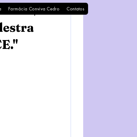
a
Farmácia Conviva Cedro
Contatos
lestra
E."