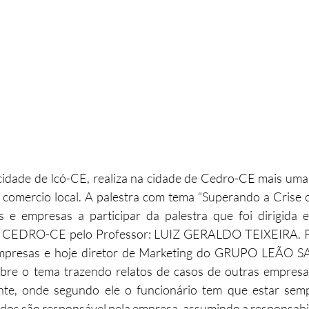
idade de Icó-CE, realiza na cidade de Cedro-CE mais uma n
comercio local. A palestra com tema “Superando a Crise co
s e empresas a participar da palestra que foi dirigida 
C CEDRO-CE pelo Professor: LUIZ GERALDO TEIXEIRA. P
mpresas e hoje diretor de Marketing do GRUPO LEÃO S
re o tema trazendo relatos de casos de outras empresas
nte, onde segundo ele o funcionário tem que estar semp
todos são responsável pela empresa, assumindo a responsabi