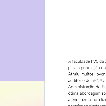
A faculdade FVS da c
para a população do 
Atraiu muitos joven
auditório do SENA
Administração de E
ótima abordagem sob
atendimento ao clie
porteiro ao diretor 