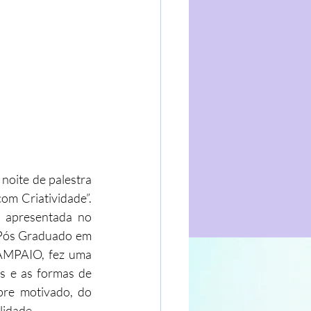
oite de palestra 
m Criatividade”. 
e apresentada no 
ós Graduado em 
AMPAIO, fez uma 
 e as formas de 
re motivado, do 
lidade.